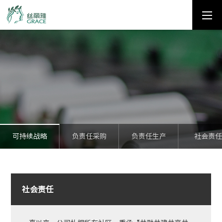
走进丝丽雅
集团产业
企业简介
纤维素纤维
企业文化
地产
可持续战略
负责任采购
负责任生产
社会责任
精英团队
产业链延伸
企业荣誉
贸易
社会责任
社会责任
循环经济